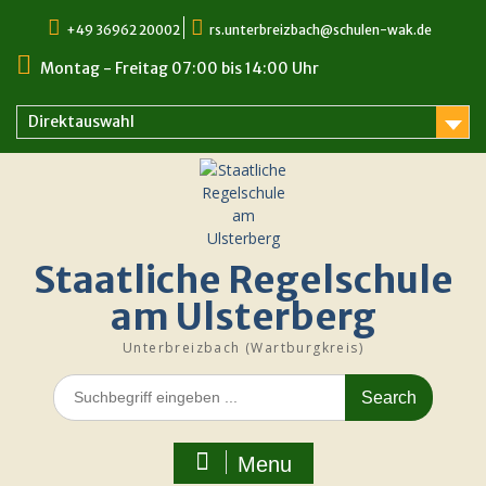
Skip
+49 36962 20002
rs.unterbreizbach@schulen-wak.de
to
content
Montag - Freitag 07:00 bis 14:00 Uhr
Direktauswahl
Staatliche Regelschule
am Ulsterberg
Unterbreizbach (Wartburgkreis)
Search
for:
Menu