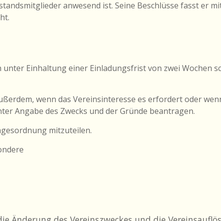
standsmitglieder anwesend ist. Seine Beschlüsse fasst er mi
ht.
 unter Einhaltung einer Einladungsfrist von zwei Wochen sch
außerdem, wenn das Vereinsinteresse es erfordert oder we
 unter Angabe des Zwecks und der Gründe beantragen.
Tagesordnung mitzuteilen.
ondere
ie Änderung des Vereinszweckes und die Vereinsauflö