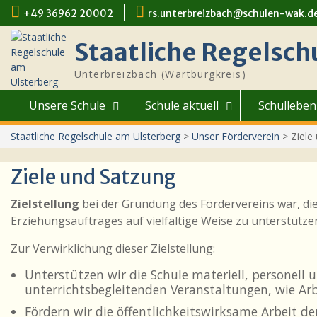
Skip
+49 36962 20002
rs.unterbreizbach@schulen-wak.d
to
content
Staatliche Regelsch
Unterbreizbach (Wartburgkreis)
Unsere Schule
Schule aktuell
Schulleben
Staatliche Regelschule am Ulsterberg
>
Unser Förderverein
>
Ziele
Ziele und Satzung
Zielstellung
bei der Gründung des Fördervereins war, die 
Erziehungsauftrages auf vielfältige Weise zu unterstütze
Zur Verwirklichung dieser Zielstellung:
Unterstützen wir die Schule materiell, personell
unterrichtsbegleitenden Veranstaltungen, wie Arb
Fördern wir die öffentlichkeitswirksame Arbeit der