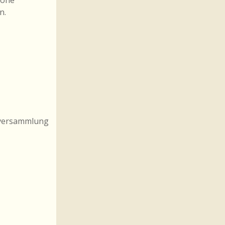
Höhe
n.
erversammlung