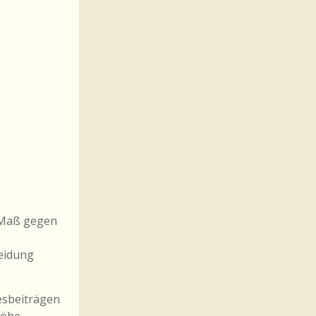
m Maß gegen
heidung
resbeiträgen