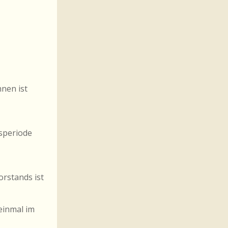
hnen ist
tsperiode
orstands ist
einmal im