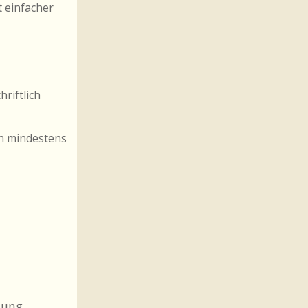
t einfacher
riftlich
nn mindestens
sung,