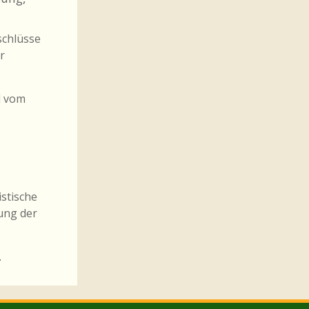
schlüsse
r
d vom
istische
ung der
.